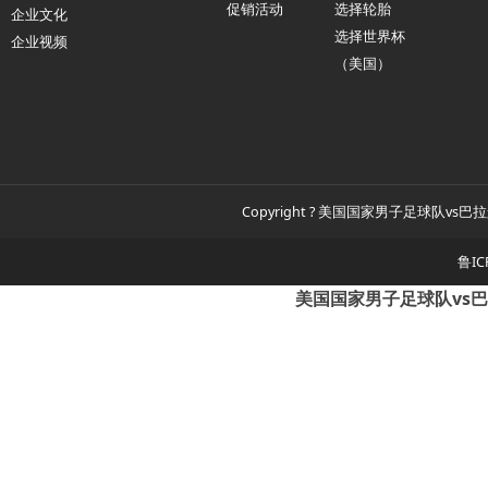
促销活动
选择轮胎
企业文化
选择世界杯
企业视频
（美国）
Copyright ? 美国国家男子足球队vs巴拉
鲁IC
美国国家男子足球队vs