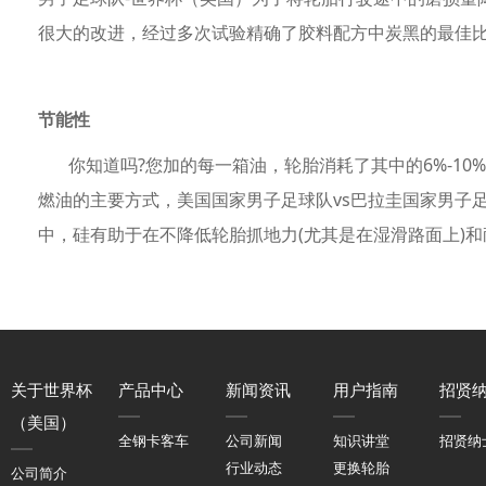
很大的改进，经过多次试验精确了胶料配方中炭黑的最佳
节能性
你知道吗?您加的每一箱油，轮胎消耗了其中的6%-1
燃油的主要方式，美国国家男子足球队vs巴拉圭国家男子
中，硅有助于在不降低轮胎抓地力(尤其是在湿滑路面上)
关于世界杯
产品中心
新闻资讯
用户指南
招贤
（美国）
全钢卡客车
公司新闻
知识讲堂
招贤纳
行业动态
更换轮胎
公司简介