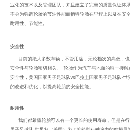
业化的技术以及管理团队，并且建立了完善的质量保证体
不会为强调轮胎的节油性能而牺牲轮胎在里程上以及在安
耐用性、节能性。
安全性
目前的绝大多数车辆，不管用途，无论档次的高低，也
安全性与轮胎密切相关。 轮胎作为汽车与地面的唯一接触
安全性，美国国家男子足球队vs巴拉圭国家男子足球队-
的改进和优化，以提高轮胎的安全性能。
耐用性
我们都希望轮胎可以有一个更长的使用寿命，但是在行
男子足球队-世界杯（美国）为了将轮胎行驶途中的磨损量