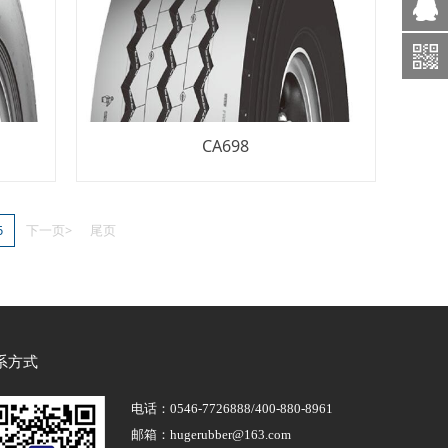
CA698
6
下一页>
尾页
系方式
电话：0546-7726888/400-880-8961
邮箱：hugerubber@163.com