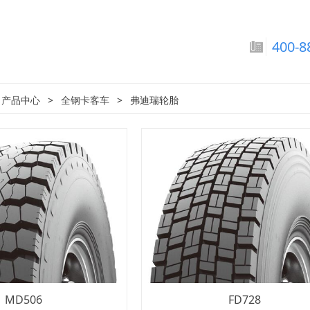
巴拉圭国家男子足球队-
400-8
:
产品中心
>
全钢卡客车
>
弗迪瑞轮胎
MD506
FD728