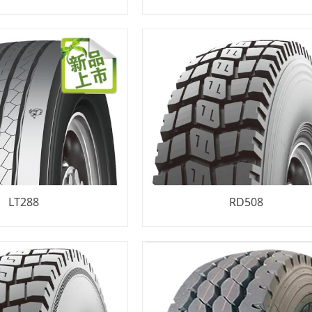
LT288
RD508